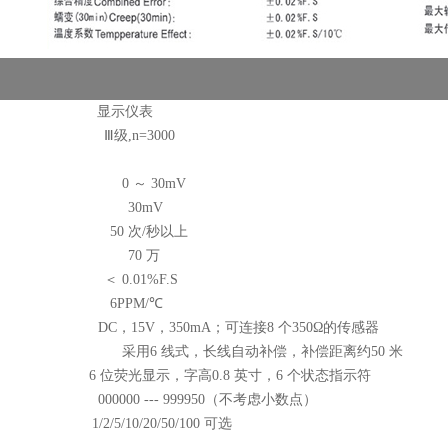
显示仪表
Ⅲ级
,n=3000
0
～
30mV
30mV
50
次
/
秒以上
70
万
＜
0.01%F.S
6PPM/
℃
DC
，
15V
，
350mA
；可连接
8
个
350
Ω的传感器
采用
6
线式，长线自动补偿，补偿距离约
50
米
6
位荧光显示，字高
0.8
英寸，
6
个状态指示符
000000 --- 999950
（不考虑小数点）
1/2/5/10/20/50/100
可选