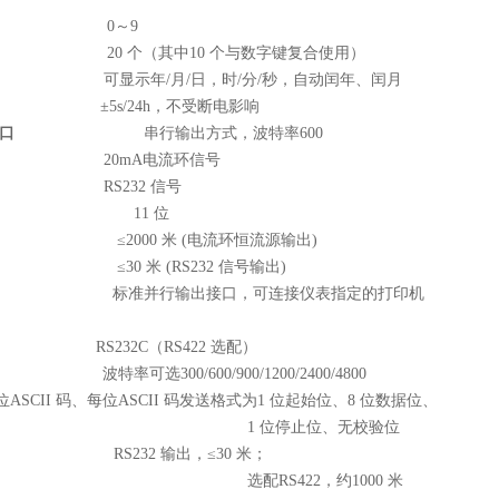
0
～
9
20
个（其中
10
个与数字键复合使用）
可显示年
/
月
/
日，时
/
分
/
秒，自动闰年、闰月
±
5s/24h
，不受断电影响
口
串行输出方式，波特率
600
20mA
电流环信号
RS232
信号
11
位
≤
2000
米
(
电流环恒流源输出
)
≤
30
米
(RS232
信号输出
)
标准并行输出接口，可连接仪表指定的打印机
RS232C
（
RS422
选配）
波特率可选
300/600/900/1200/2400/4800
位
ASCII
码、每位
ASCII
码发送格式为
1
位起始位、
8
位数据位、
1
位停止位、无校验位
RS232
输出，
≤
30
米；
选配
RS422
，约
1000
米