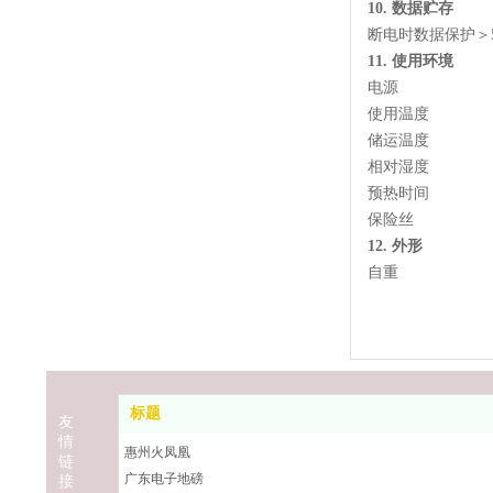
10.
数据贮存
断电时数据保护＞
11.
使用环境
电源
使用温度
储运温度
相对湿度
预热时间
保险丝
12.
外形
自重
标题
友
情
惠州火凤凰
链
广东电子地磅
接