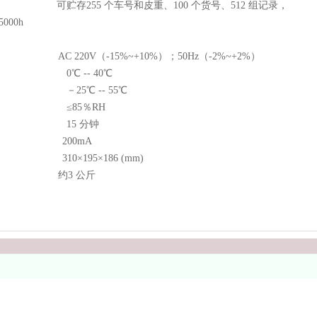
可贮存
255
个车号和皮重、
100
个货号、
512
组记录，
5000h
AC 220V
（
-15%~+10%
）；
50Hz
（
-2%~+2%
）
0
℃
-- 40
℃
－
25
℃
-- 55
℃
≤
85
％
RH
15
分钟
200mA
310
×
195
×
186 (mm)
约
3
公斤