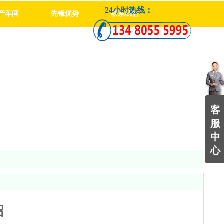
24小时热线：
产车间
先锋优势
联系我们
客
服
中
心
绍