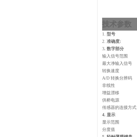
技术参数
1.
型号
2.
准确度
:
3
.
数字
部分
输入信号范围
最大净输入信号
转换速度
A/D
转换分辨码
非线性
增益漂移
供桥电源
传感器的连接方式
4.
显示
显示范围
分度值
5.
轻触薄膜键盘